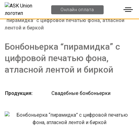
Онлайн оплата
Главная
-
Портфолио
-
Свадьба
-
Бонбоньерка
“пирамидка” с цифровой печатью фона, атласной
лентой и биркой
Бонбоньерка “пирамидка” с
цифровой печатью фона,
атласной лентой и биркой
Продукция:
Свадебные бонбоньерки