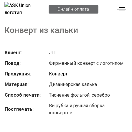
Онлайн оплата
Главная
-
Портфолио
-
Конверты
-
Конверт из кальки
Конверт из кальки
Клиент:
JTI
Повод:
Фирменный конверт с логотипом
Продукция:
Конверт
Материал:
Дизайнерская калька
Способ печати:
Тиснение фольгой, серебро
Вырубка и ручная сборка
Постпечать:
конвертов