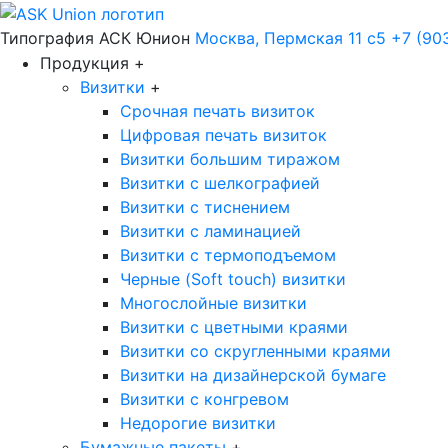
Типография АСК Юнион
Москва, Пермская 11 с5
+7 (90
Продукция
+
Визитки
+
Срочная печать визиток
Цифровая печать визиток
Визитки большим тиражом
Визитки с шелкографией
Визитки с тиснением
Визитки с ламинацией
Визитки с термоподъемом
Черные (Soft touch) визитки
Многослойные визитки
Визитки с цветными краями
Визитки со скругленными краями
Визитки на дизайнерской бумаге
Визитки с конгревом
Недорогие визитки
Бумажные пакеты
+