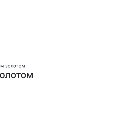
ем золотом
золотом