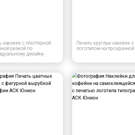
ь наклеек с плоттерной
Печать круглых наклеек с
рной резкой по
логотипом на прозрачной
идуальному дизайну