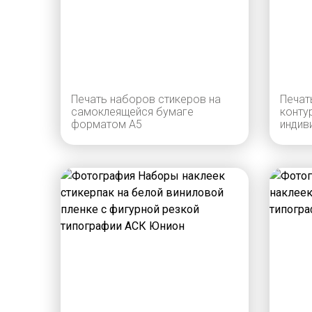
Печать наборов стикеров на
Печат
самоклеящейся бумаге
конту
форматом А5
индив