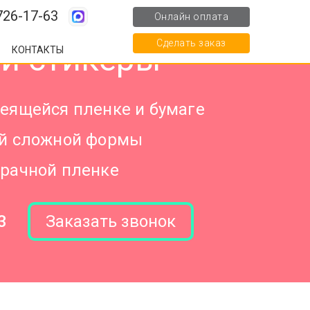
726-17-63
Онлайн оплата
Сделать заказ
и стикеры
КОНТАКТЫ
еящейся пленке и бумаге
ой сложной формы
зрачной пленке
3
Заказать звонок